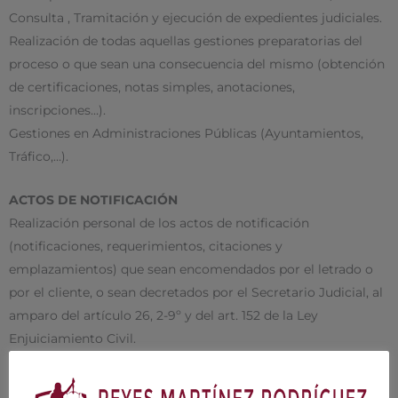
Consulta , Tramitación y ejecución de expedientes judiciales.
Realización de todas aquellas gestiones preparatorias del
proceso o que sean una consecuencia del mismo (obtención
de certificaciones, notas simples, anotaciones,
inscripciones…).
Gestiones en Administraciones Públicas (Ayuntamientos,
Tráfico,…).
ACTOS DE NOTIFICACIÓN
Realización personal de los actos de notificación
(notificaciones, requerimientos, citaciones y
emplazamientos) que sean encomendados por el letrado o
por el cliente, o sean decretados por el Secretario Judicial, al
amparo del artículo 26, 2-9º y del art. 152 de la Ley
Enjuiciamiento Civil.
COMUNICACIÓN DIARIA