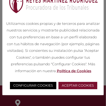
La Notificación de todas las resoluciones en el mismo día de
su recepción por e-mail y correo. Enviando los oportunos
recordatorios sobre los plazos y señalamientos con
vencimiento próximo, además de un último recordatorio vía
Utilizamos cookies propias y de terceros para analizar
telefónica y/o e-mail el día antes de cualquier vencimiento o
nuestros servicios y mostrarte publicidad relacionada
señalamiento.
con tus preferencias en base a un perfil elaborado
con tus hábitos de navegación (por ejemplo, páginas
DILIGENCIADO DESPACHOS
Diligenciamiento y cumplimentación de mandamientos
visitadas). Si consientes su instalación pulsa "Aceptar
dirigidos a las Notarías, Registro de Bienes Muebles y
Cookies", o también puedes configurar tus
Registros de la Propiedad.
preferencias pulsando "Configurar Cookies". Más
Cumplimentación de exhortos a juzgados, mandamientos a
información en nuestra
Política de Cookies
registros y oficios a entidades privadas.
CONFIGURAR COOKIES
ACEPTAR COOKIES